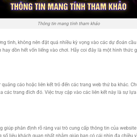
Thông tin mang tính tham khảo
ường tình, không nên đặt quá nhiều kỳ vọng vào các dự đoán cầ
 hay dồn hết vốn liếng vào chơi. Hãy coi đây là một hình thức g
r quảng cáo hoặc liên kết trỏ đến các trang web thứ ba khác. C
 các trang đích đó. Việc truy cập vào các liên kết này là sự lựa
g giúp phân định rõ ràng vai trò cung cấp thông tin của websit
 số liệu khách quan nhất nhằm giúp bạn có cái nhìn đa chiều về 