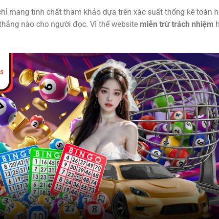
 chỉ mang tính chất tham khảo dựa trên xác suất thống kê toán h
thắng nào cho người đọc. Vì thế website
miễn trừ trách nhiệm
h