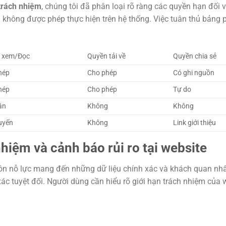
trách nhiệm
, chúng tôi đã phân loại rõ ràng các quyền hạn đối
 không được phép thực hiện trên hệ thống. Việc tuân thủ bảng ph
 xem/Đọc
Quyền tải về
Quyền chia sẻ
hép
Cho phép
Có ghi nguồn
hép
Cho phép
Tự do
ân
Không
Không
uyến
Không
Link giới thiệu
hiệm và cảnh báo rủi ro tại website
luôn nỗ lực mang đến những dữ liệu chính xác và khách quan nhấ
xác tuyệt đối. Người dùng cần hiểu rõ giới hạn trách nhiệm của